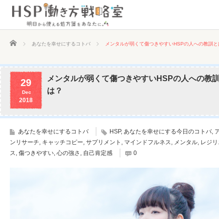
ホーム
あなたを幸せにするコトバ
メンタルが弱くて傷つきやすいHSPの人への教訓と
メンタルが弱くて傷つきやすいHSPの人への教
29
は？
Dec
2018
あなたを幸せにするコトバ
HSP
,
あなたを幸せにする今日のコトバ
,
ンリサーチ
,
キャッチコピー
,
サプリメント
,
マインドフルネス
,
メンタル
,
レジリ
ス
,
傷つきやすい
,
心の強さ
,
自己肯定感
0