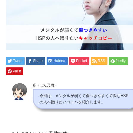
Tweet
Share
Hatena
Pocket
RSS
feedly
Pin it
私（ぽん乃助）
今回は、メンタルが弱くて傷つきやすくて悩むHSP
の人へ贈りたいコトバを紹介します。