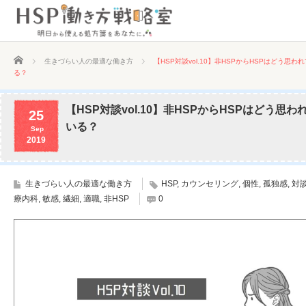
ホーム
生きづらい人の最適な働き方
【HSP対談vol.10】非HSPからHSPはどう思わ
る？
【HSP対談vol.10】非HSPからHSPはどう思わ
25
いる？
Sep
2019
生きづらい人の最適な働き方
HSP
,
カウンセリング
,
個性
,
孤独感
,
対
療内科
,
敏感
,
繊細
,
適職
,
非HSP
0