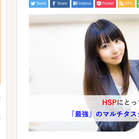
Tweet
Share
Hatena
Pocket
RSS
な
、
、
に