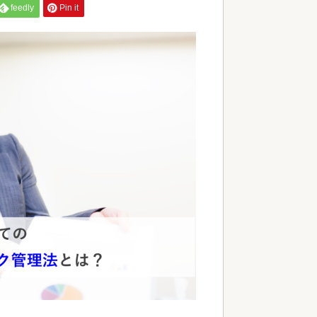
feedly
Pin it