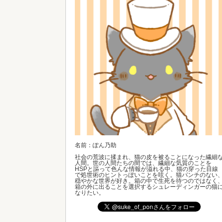
名前：ぽん乃助
社会の荒波に揉まれ、猫の皮を被ることになった繊細
人間。世の人間たちの間では、繊細な気質のことを
HSPと謳って色んな情報が溢れる中、猫の穿った目線
で処世術のヒントっぽいことを呟く。猫パンチのない
穏やかな世界が好き。箱の中で生死を待つのではなく
箱の外に出ることを選択するシュレーディンガーの猫
なりたい。