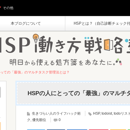
その他
本ブログについて
HSPとは？（自己診断チェック
とっての「最強」のマルチタスク管理法とは？
HSPの人にとっての「最強」のマルチ
生きづらい人のライフハック術
HSP
,
todoist
,
todoリス
ク
,
優先順位
0