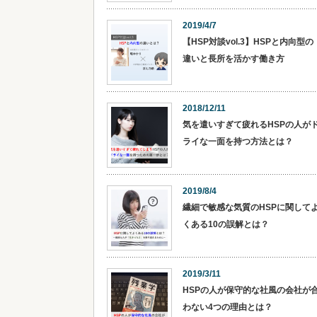
2019/4/7
【HSP対談vol.3】HSPと内向型の
違いと長所を活かす働き方
2018/12/11
気を遣いすぎて疲れるHSPの人が
ライな一面を持つ方法とは？
2019/8/4
繊細で敏感な気質のHSPに関して
くある10の誤解とは？
2019/3/11
HSPの人が保守的な社風の会社が
わない4つの理由とは？