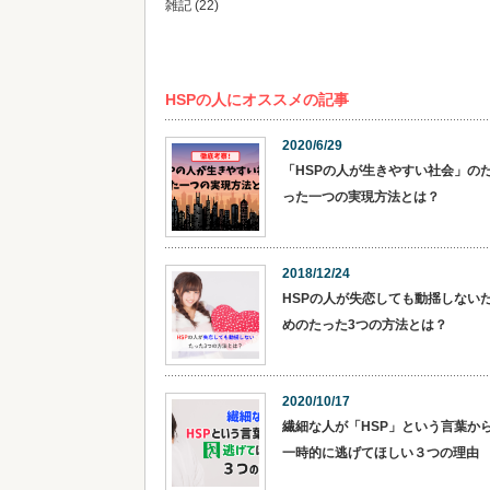
雑記
(22)
HSPの人にオススメの記事
2020/6/29
「HSPの人が生きやすい社会」の
った一つの実現方法とは？
2018/12/24
HSPの人が失恋しても動揺しない
めのたった3つの方法とは？
2020/10/17
繊細な人が「HSP」という言葉か
一時的に逃げてほしい３つの理由