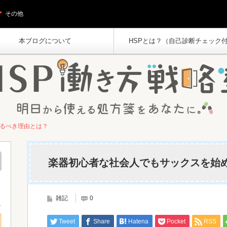
その他
本ブログについて
HSPとは？（自己診断チェック
るべき理由とは？
楽器初心者な社会人でもサックスを始
雑記
0
Tweet
Share
Hatena
Pocket
RSS