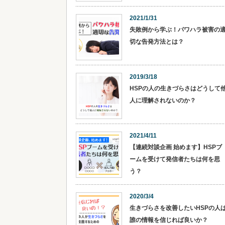
2021/1/31
失敗例から学ぶ！パワハラ被害の
切な告発方法とは？
2019/3/18
HSPの人の生きづらさはどうして
人に理解されないのか？
2021/4/11
【連続対談企画 始めます】HSPブ
ームを受けて発信者たちは何を思
う？
2020/3/4
生きづらさを改善したいHSPの人
誰の情報を信じれば良いか？