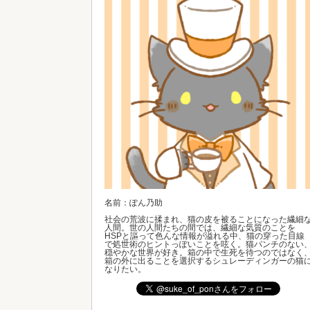
名前：ぽん乃助
社会の荒波に揉まれ、猫の皮を被ることになった繊細
人間。世の人間たちの間では、繊細な気質のことを
HSPと謳って色んな情報が溢れる中、猫の穿った目線
で処世術のヒントっぽいことを呟く。猫パンチのない
穏やかな世界が好き。箱の中で生死を待つのではなく
箱の外に出ることを選択するシュレーディンガーの猫
なりたい。