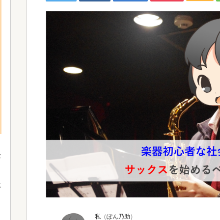
な
、
、
に
私（ぽん乃助）