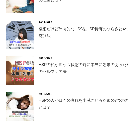
の理由とは？
2018/9/30
繊細だけど外向的なHSS型HSP特有のつらさと4
克服法
2020/9/26
HSPの私が抑うつ状態の時に本当に効果のあった
のセルフケア法
2019/6/11
HSPの人が日々の疲れを半減させるための7つの
とは？