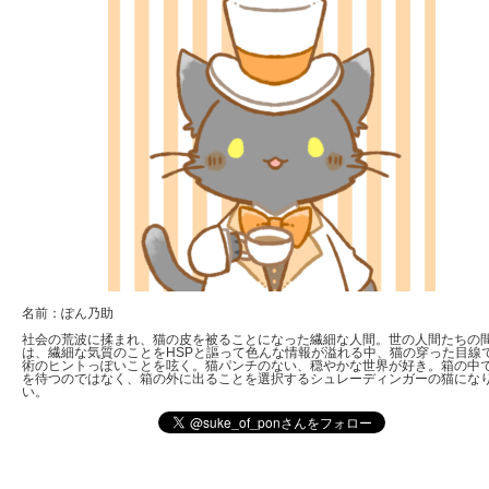
名前：ぽん乃助
社会の荒波に揉まれ、猫の皮を被ることになった繊細な人間。世の人間たちの
は、繊細な気質のことをHSPと謳って色んな情報が溢れる中、猫の穿った目線
術のヒントっぽいことを呟く。猫パンチのない、穏やかな世界が好き。箱の中
を待つのではなく、箱の外に出ることを選択するシュレーディンガーの猫にな
い。