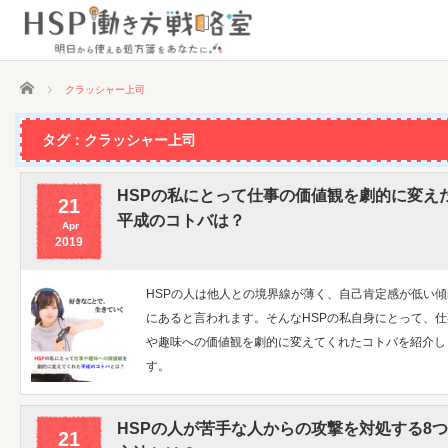
ホーム
クラッシャー上司
タグ：クラッシャー上司
HSPの私にとって仕事の価値観を劇的に変え
21
平成のコトバは？
Apr
2019
HSPの人は他人との境界線が薄く、自己肯定感が低い傾
にあると言われます。そんなHSPの私自身にとって、仕
や趣味への価値観を劇的に変えてくれたコトバを紹介し
す。
HSPの人が苦手な人からの攻撃を対処する8
21