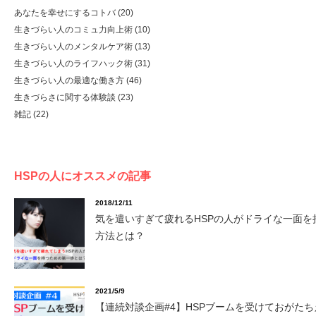
あなたを幸せにするコトバ
(20)
生きづらい人のコミュ力向上術
(10)
生きづらい人のメンタルケア術
(13)
生きづらい人のライフハック術
(31)
生きづらい人の最適な働き方
(46)
生きづらさに関する体験談
(23)
雑記
(22)
HSPの人にオススメの記事
2018/12/11
気を遣いすぎて疲れるHSPの人がドライな一面を
方法とは？
2021/5/9
【連続対談企画#4】HSPブームを受けておがたち